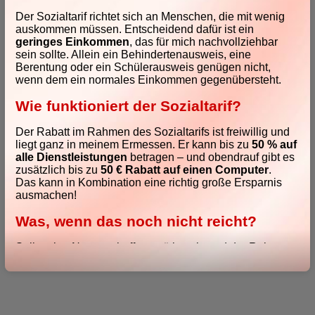
Der Sozialtarif richtet sich an Menschen, die mit wenig
auskommen müssen. Entscheidend dafür ist ein
geringes Einkommen
, das für mich nachvollziehbar
sein sollte. Allein ein Behindertenausweis, eine
Berentung oder ein Schülerausweis genügen nicht,
wenn dem ein normales Einkommen gegenübersteht.
Wie funktioniert der Sozialtarif?
"Es ist schön, einem
Menschen
Der Rabatt im Rahmen des Sozialtarifs ist freiwillig und
zu begegnen."
liegt ganz in meinem Ermessen. Er kann bis zu
50 % auf
"Er hat magische Hände."
Ihr erster Eindruck
alle Dienstleistungen
betragen – und obendrauf gibt es
Als ein Tastendruck genügte
zusätzlich bis zu
50 € Rabatt auf einen Computer
.
(Manchmal glaube ich das selbst)
Das kann in Kombination eine richtig große Ersparnis
ausmachen!
Was, wenn das noch nicht reicht?
Sollte eine Neuanschaffung nötig sein und der Rabatt
nicht ausreichen, gibt es verschiedene weitere
Möglichkeiten. Sprechen Sie mich bitte einfach darauf
an.
Gemeinnützige Organisationen