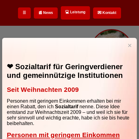
💻 Leistung
☰
📰 News
💌 Kontakt
×
Stefan Zerbst
"Hallo!"
❤
Sozialtarif
für Geringverdiener
"Sie haben keinen
und gemeinnützige Institutionen
Geduldsfaden, Sie haben ein
Geduldsseil!"
Als ich mit der Telekom telefonierte
Seit Weihnachten 2009
Personen mit geringem Einkommen erhalten bei mir
einen Rabatt, den ich
Sozialtarif
nenne. Diese Idee
entstand zur Weihnachtszeit 2009 – und weil ich sie für
sehr sinnvoll und wichtig erachte, habe ich sie bis heute
beibehalten.
Personen mit geringem Einkommen