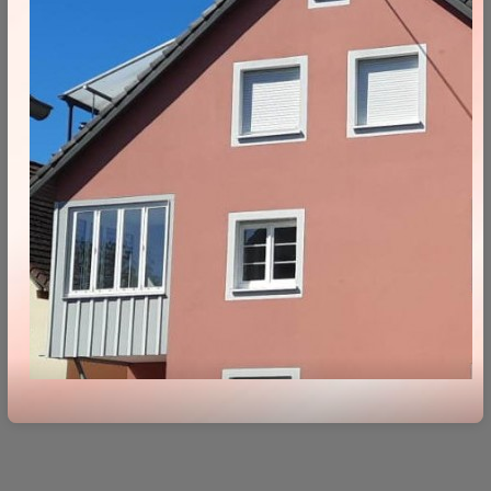
"Du bist ja pünktlich: Eine
Stunde zu spät. Früher hatte ich
dich eh nicht erwartet."
Sie kennt mich am besten
"Sie kommen doch sonst immer
zu spät, ich wollte mich gerade
ein halbes Stündchen hinlegen!"
Als ich mal pünktlich war