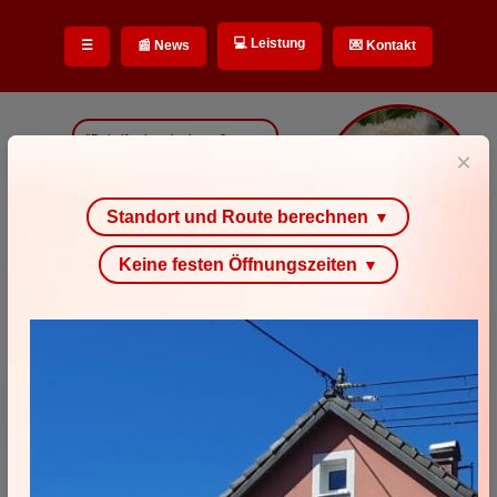
💻 Leistung
☰
📰 News
💌 Kontakt
"Zu helfen ist mir ein großes
Herzensbedürfnis."
×
Meine Motivation
Standort und Route berechnen
▼
Stefan Zerbst
"Hallo!"
Keine festen Öffnungszeiten
▼